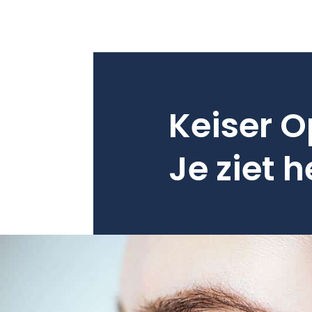
Keiser O
Je ziet h