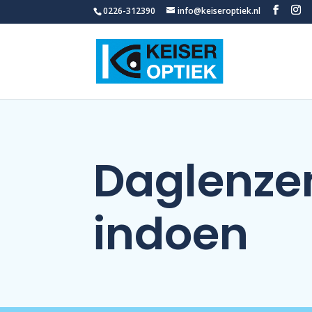
0226-312390
info@keiseroptiek.nl
Daglenze
indoen