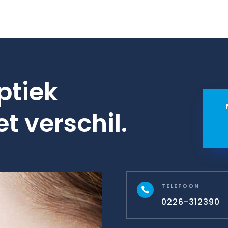
ptiek
et verschil.
TELEFOON

0226-312390