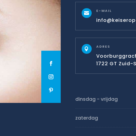
E-MAIL

info@keiseropt
ADRES

Voorburggrach
1722 GT Zuid
dinsdag - vrijdag
zaterdag