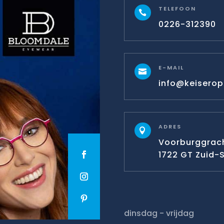
TELEFOON

0226-312390
E-MAIL

info@keiseropt
ADRES

Voorburggrach
1722 GT Zuid
dinsdag - vrijdag