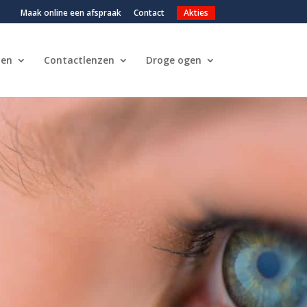
Maak online een afspraak
Contact
Akties
len
Contactlenzen
Droge ogen