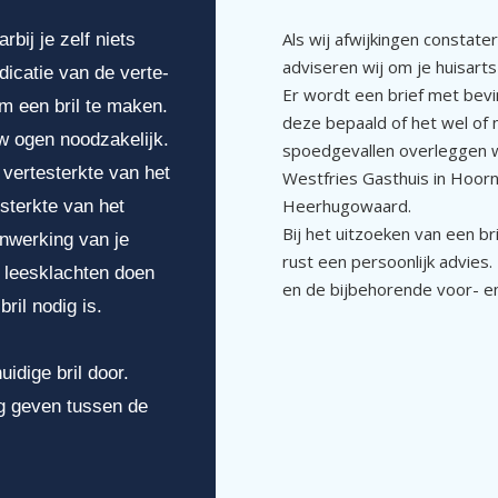
Als wij afwijkingen constater
ij je zelf niets
adviseren wij om je huisart
dicatie van de verte-
Er wordt een brief met bev
om een bril te maken.
deze bepaald of het wel of n
w ogen noodzakelijk.
spoedgevallen overleggen w
 vertesterkte van het
Westfries Gasthuis in Hoor
Heerhugowaard.
sterkte van het
Bij het uitzoeken van een bri
enwerking van je
rust een persoonlijk advies
e leesklachten doen
en de bijbehorende voor- e
ril nodig is.
idige bril door.
ng geven tussen de