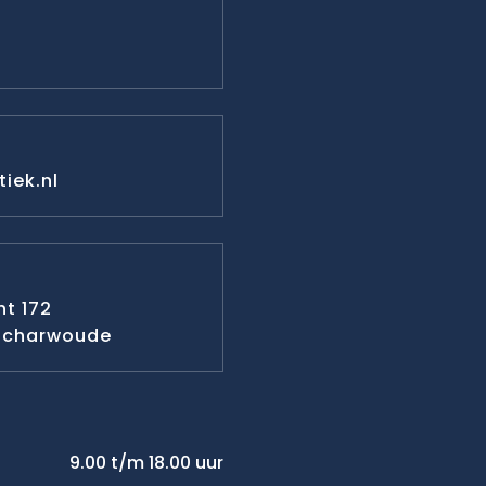
iek.nl
t 172
-Scharwoude
9.00 t/m 18.00 uur