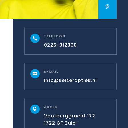
TELEFOON

0226-312390
E-MAIL

info@keiseroptiek.nl
ADRES

Voorburggracht 172
1722 GT Zuid-