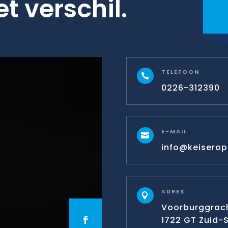
et verschil.
TELEFOON

0226-312390
E-MAIL

info@keiseropt
ADRES

Voorburggrach
1722 GT Zuid