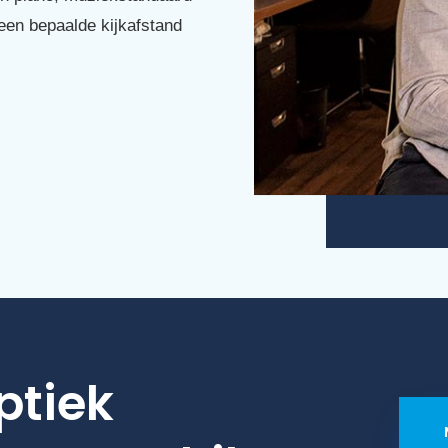
een bepaalde kijkafstand
ptiek