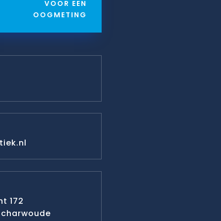
VOOR EEN
OOGMETING
iek.nl
t 172
-Scharwoude