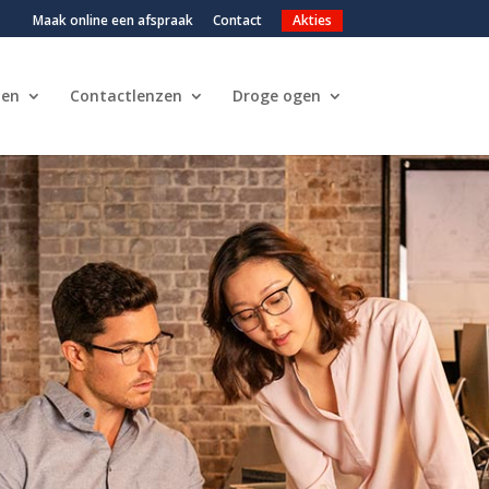
Maak online een afspraak
Contact
Akties
len
Contactlenzen
Droge ogen