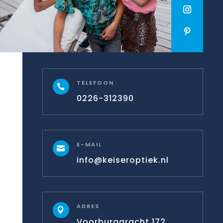
TELEFOON

0226-312390
E-MAIL

info@keiseroptiek.nl
ADRES

Voorburggracht 172