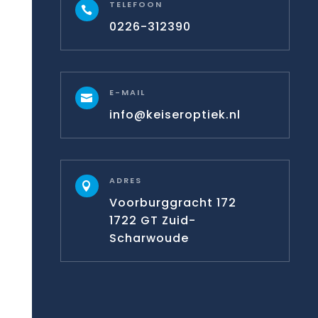
TELEFOON

0226-312390
E-MAIL

info@keiseroptiek.nl
ADRES

Voorburggracht 172
1722 GT Zuid-
Scharwoude